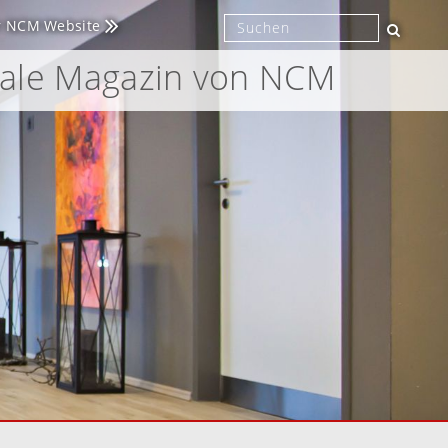
r NCM Website
tale Magazin von NCM