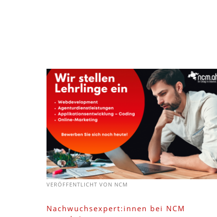
VERÖFFENTLICHT VON
NCM
Nachwuchsexpert:innen bei NCM