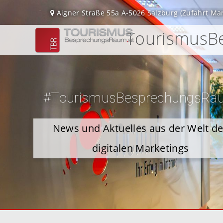
Aigner Straße 55a
A-5026 Salzburg
(Zufahrt Ma
TourismusBe
#TourismusBesprechungsRa
News und Aktuelles aus der Welt d
digitalen Marketings