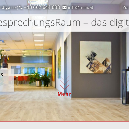
+43 662 644 688
ndlgasse)
info@ncm.at
Zu
sprechungsRaum – das digi
um
es
Mehr