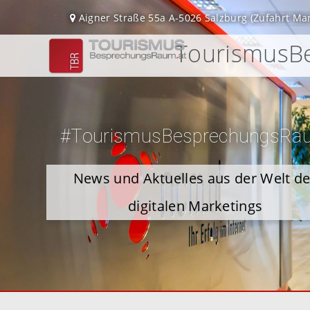
Aigner Straße 55a
A-5026 Salzburg
(Zufahrt Ma
TourismusBe
#TourismusBesprechungsRa
News und Aktuelles aus der Welt d
digitalen Marketings