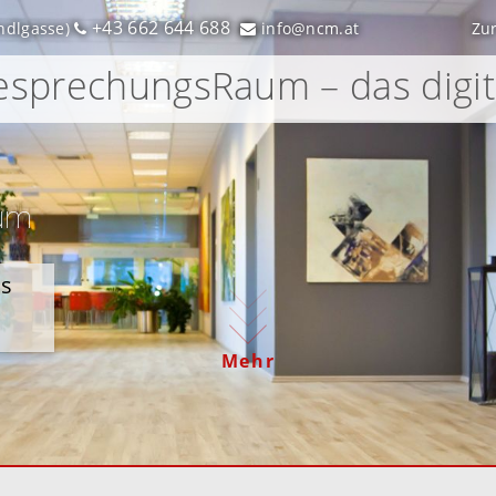
+43 662 644 688
ndlgasse)
info@ncm.at
Zu
sprechungsRaum – das digi
um
es
Mehr