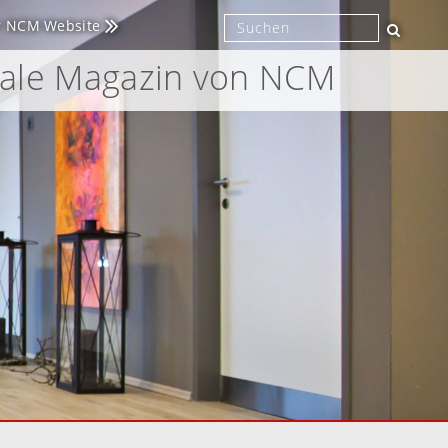
r NCM Website
tale Magazin von NCM