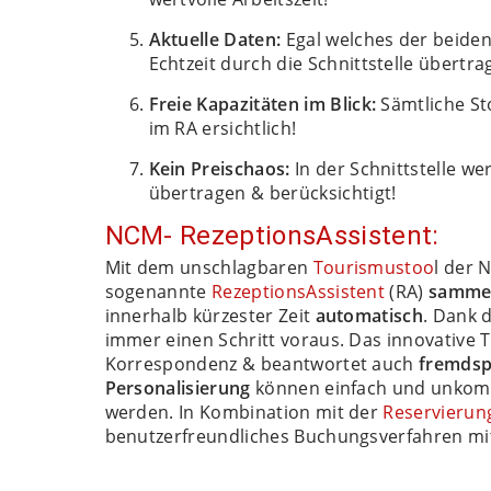
Aktuelle Daten:
Egal welches der beiden
Echtzeit durch die Schnittstelle übertr
Freie Kapazitäten im Blick:
Sämtliche St
im RA ersichtlich!
Kein Preischaos:
In der Schnittstelle we
übertragen & berücksichtigt!
NCM- RezeptionsAssistent:
Mit dem unschlagbaren
Tourismustoo
l der 
sogenannte
RezeptionsAssistent
(RA)
sammel
innerhalb kürzester Zeit
automatisch
. Dank 
immer einen Schritt voraus. Das innovative 
Korrespondenz & beantwortet auch
fremdsp
Personalisierung
können einfach und unkomp
werden. In Kombination mit der
Reservierun
benutzerfreundliches Buchungsverfahren mit