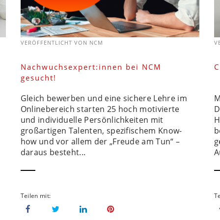
VERÖFFENTLICHT VON
NCM
V
Nachwuchsexpert:innen bei NCM
C
gesucht!
Gleich bewerben und eine sichere Lehre im
M
Onlinebereich starten 25 hoch motivierte
D
und individuelle Persönlichkeiten mit
H
großartigen Talenten, spezifischem Know-
b
how und vor allem der „Freude am Tun“ –
g
daraus besteht...
A