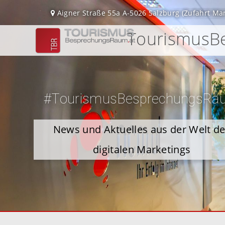
Aigner Straße 55a
A-5026 Salzburg
(Zufahrt Ma
TourismusBe
#TourismusBesprechungsRa
News und Aktuelles aus der Welt d
digitalen Marketings