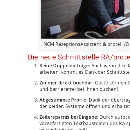
NCM RezeptionsAssistent & protel I/O
Die neue Schnittstelle RA/protel
Keine Doppeleinträge:
Auch wenn Ihre M
arbeiten, kommt es Dank der Schnittstel
Zimmer direkt buchbar:
Gäste können üb
und barrierefrei bei Ihnen buchen!
Abgestimmte Profile:
Dank der übertrag
der beiden Systeme öffnen und erhalten 
Zeitersparnis bei Eingabe:
Durch autoco
vorgefertigten Textbausteinen des RA s
wertvolle Arbeitszeit!