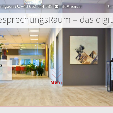
+43 662 644 688
ndlgasse)
info@ncm.at
Zu
sprechungsRaum – das digi
um
es
Mehr