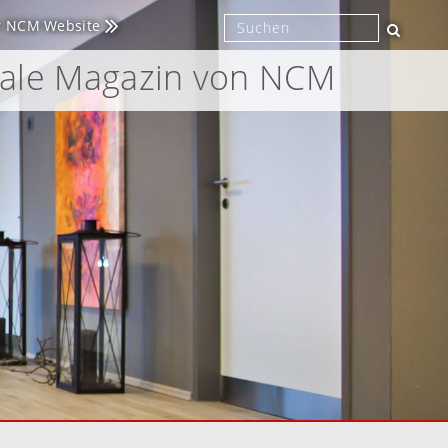
r NCM Website
tale Magazin von NCM