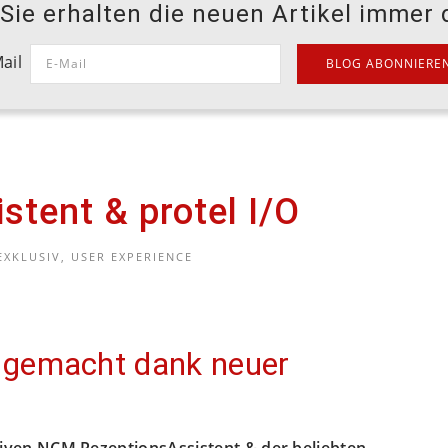
ie erhalten die neuen Artikel immer d
ail
tent & protel I/O
EXKLUSIV
,
USER EXPERIENCE
 gemacht dank neuer
tiven NCM RezeptionsAssistent & der beliebten